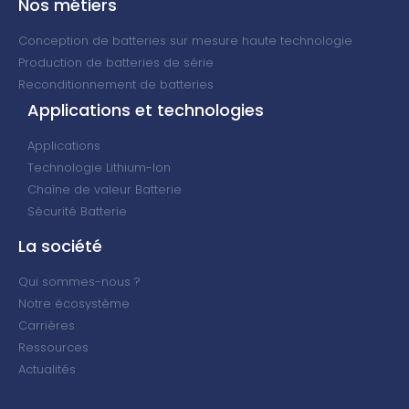
Nos métiers
Conception de batteries sur mesure haute technologie
Production de batteries de série
Reconditionnement de batteries
Applications et technologies
Applications
Technologie Lithium-Ion
Chaîne de valeur Batterie
Sécurité Batterie
La société
Qui sommes-nous ?
Notre écosystème
Carrières
Ressources
Actualités