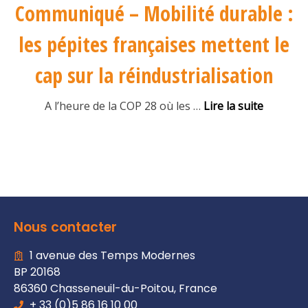
Communiqué – Mobilité durable :
les pépites françaises mettent le
cap sur la réindustrialisation
A l’heure de la COP 28 où les
…
Lire la suite
Nous contacter
1 avenue des Temps Modernes
BP 20168
86360 Chasseneuil-du-Poitou, France
+ 33 (0)5 86 16 10 00