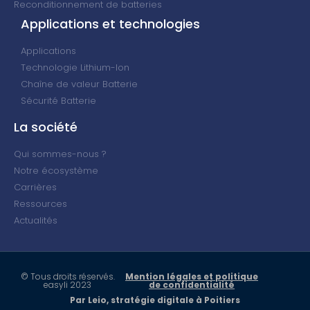
Reconditionnement de batteries
Applications et technologies
Applications
Technologie Lithium-Ion
Chaîne de valeur Batterie
Sécurité Batterie
La société
Qui sommes-nous ?
Notre écosystème
Carrières
Ressources
Actualités
© Tous droits réservés.
Mention légales et politique
easyli 2023
de confidentialité
Par Leio, stratégie digitale à Poitiers