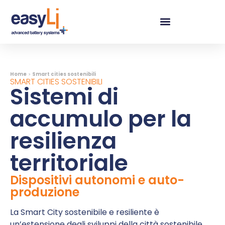
Home
>
Smart cities sostenibili
SMART CITIES SOSTENIBILI
Sistemi di
accumulo per la
resilienza
territoriale
Dispositivi autonomi e auto-
produzione
La Smart City sostenibile e resiliente è
un’estensione degli sviluppi della città sostenibile.