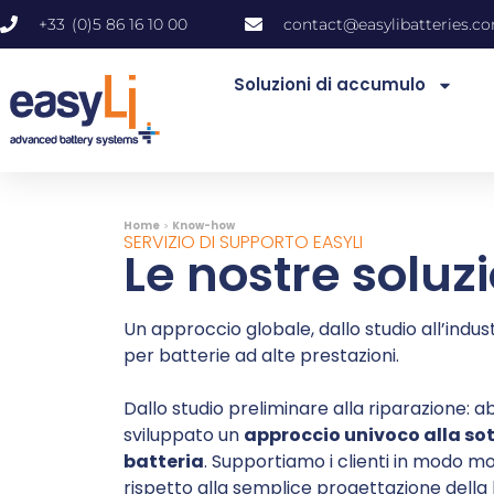
+33 (0)5 86 16 10 00
contact@easylibatteri
Soluzioni di accumulo
Home
>
Know-how
SERVIZIO DI SUPPORTO EASYLI
Le nostre soluzi
Un approccio globale, dallo studio all’indust
per batterie ad alte prestazioni.
Dallo studio preliminare alla riparazione: 
sviluppato un
approccio univoco alla sot
batteria
. Supportiamo i clienti in modo m
rispetto alla semplice progettazione della 