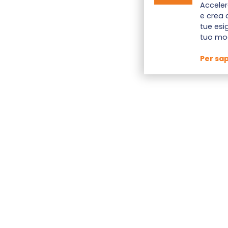
Acceler
e crea d
tue esi
tuo mod
Per sap