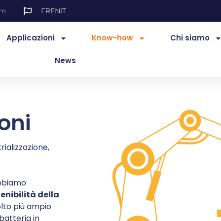
es.com
FR
EN
IT
Applicazioni
Know-how
Chi siamo
News
oni
rializzazione,
abbiamo
enibilità della
olto più ampio
batteria in