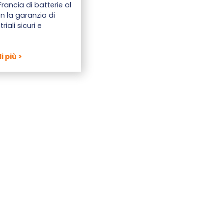
rancia di batterie al
con la garanzia di
riali sicuri e
i più >