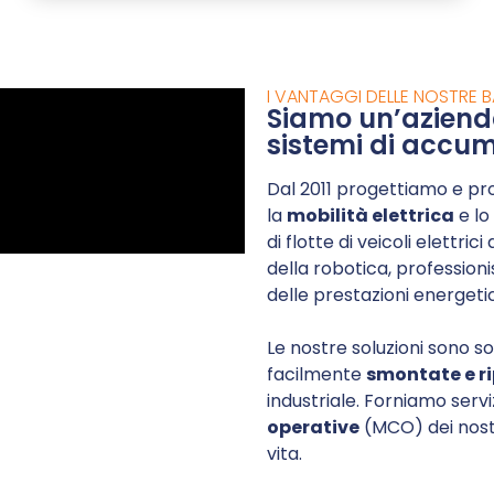
I VANTAGGI DELLE NOSTRE B
Siamo un’azienda
sistemi di accumul
Dal 2011 progettiamo e p
la
mobilità elettrica
e lo
di flotte di veicoli elettrici
della robotica, professioni
delle prestazioni energeti
Le nostre soluzioni sono s
facilmente
smontate e r
industriale. Forniamo servi
operative
(MCO) dei nostr
vita.