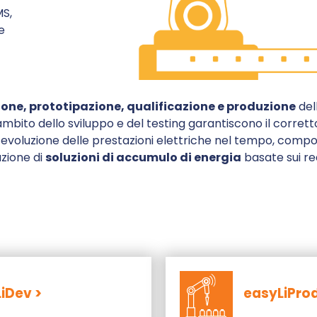
MS,
e
one, prototipazione, qualificazione e produzione
del
ll’ambito dello sviluppo e del testing garantiscono il corre
nti: evoluzione delle prestazioni elettriche nel tempo, c
uzione di
soluzioni di accumulo di energia
basate sui req
iDev >
easyLiProd