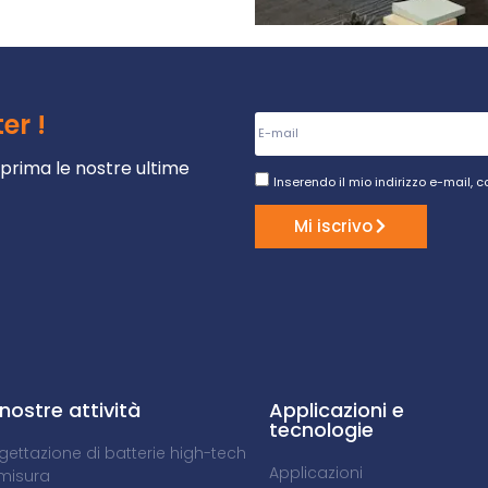
er !
teprima le nostre ultime
Inserendo il mio indirizzo e-mail, c
Mi iscrivo
 nostre attività
Applicazioni e
tecnologie
gettazione di batterie high-tech
Applicazioni
misura