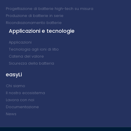
Progettazione di batterie high-tech su misura
Produzione di batterie in serie
Ricondiazionamento batterie
Applicazioni e tecnologie
Applicazioni
Tecnologia agli ioni di litio
Catena del valore
Sicurezza della batteria
easyLi
Chi siamo
Il nostro ecosistema
Lavora con noi
Documentazione
News