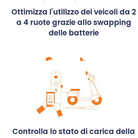
anche senza punto di ricarica.
Ottimizza l'utilizzo dei veicoli da 2
Le innovative soluzioni easyLi, alcune delle quali
a 4 ruote grazie allo swapping
coperte da brevetto, rendono l’equipaggiamento
delle batterie
dei veicoli elettrici semplice e non invasivo
permettendone l’utilizzo per servizi di car-sharing in
formula self-service e free-floating.
Controlla lo stato di carica della