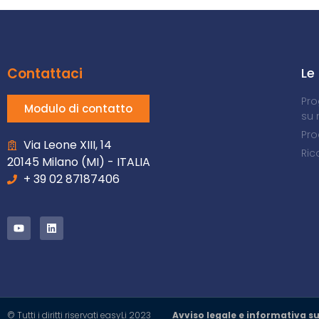
Contattaci
Le
Pro
Modulo di contatto
su 
Pro
Via Leone XIII, 14
Ric
20145 Milano (MI) - ITALIA
+ 39 02 87187406
© Tutti i diritti riservati easyLi 2023
Avviso legale e informativa su