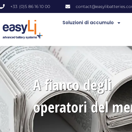
+33 (0)5 86 16 10 00
contact@easylibatteri
Soluzioni di accumulo
A fianco degli
operatori del me