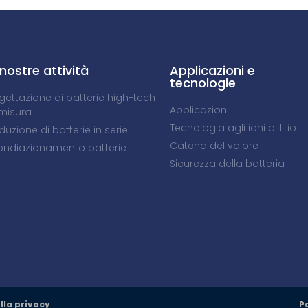
 nostre attività
Applicazioni e
tecnologie
gettazione di batterie high-tech
Applicazioni
misura
Tecnologia agli ioni di litio
duzione di batterie in serie
Catena del valore
ondiazionamento batterie
Sicurezza della batteria
lla privacy
P