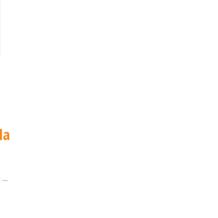
la
i
…