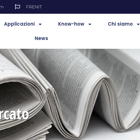
es.com
FR
EN
IT
Applicazioni
Know-how
Chi siamo
News
rcato