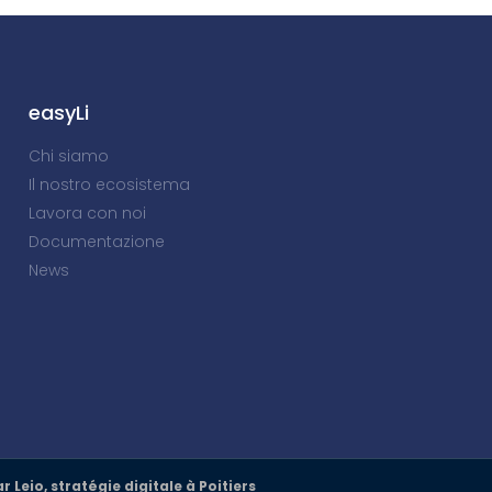
easyLi
Chi siamo
Il nostro ecosistema
Lavora con noi
Documentazione
News
ar Leio, stratégie digitale à Poitiers